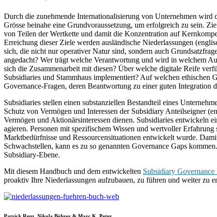
Durch die zunehmende Internationalisierung von Unternehmen wird da
Grösse beinahe eine Grundvoraussetzung, um erfolgreich zu sein. Zie
von Teilen der Wertkette und damit die Konzentration auf Kernkompete
Erreichung dieser Ziele werden ausländische Niederlassungen (englis
sich, die nicht nur operativer Natur sind, sondern auch Grundsatzfra
angedacht? Wer trägt welche Verantwortung und wird in welchem Ausm
sich die Zusammenarbeit mit diesen? Über welche digitale Reife ver
Subsidiaries und Stammhaus implementiert? Auf welchen ethischen Gru
Governance-Fragen, deren Beantwortung zu einer guten Integration d
Subsidiaries stellen einen substanziellen Bestandteil eines Unternehm
Schutz von Vermögen und Interessen der Subsidiary Anteilseigner (eng
Vermögen und Aktionärsinteressen dienen. Subsidiaries entwickeln e
agieren. Personen mit spezifischem Wissen und wertvoller Erfahrung si
Marktbedürfnisse und Ressourcensituationen entwickelt wurde. Damit
Schwachstellen, kann es zu so genannten Governance Gaps kommen.
Subsidiary-Ebene.
Mit diesem Handbuch und dem entwickelten
Subsidiary Governance
proaktiv Ihre Niederlassungen aufzubauen, zu führen und weiter zu e
Patrick Renz, Nikola Böhrer & Marc K. Peter