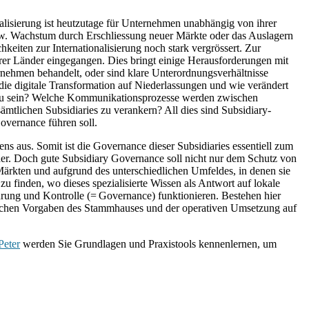
lisierung ist heutzutage für Unternehmen unabhängig von ihrer
bspw. Wachstum durch Erschliessung neuer Märkte oder das Auslagern
keiten zur Internationalisierung noch stark vergrössert. Zur
erer Länder eingegangen. Dies bringt einige Herausforderungen mit
ernehmen behandelt, oder sind klare Unterordnungsverhältnisse
e digitale Transformation auf Niederlassungen und wie verändert
ig zu sein? Welche Kommunikationsprozesse werden zwischen
mtlichen Subsidiaries zu verankern? All dies sind Subsidiary-
overnance führen soll.
ns aus. Somit ist die Governance dieser Subsidiaries essentiell zum
lder. Doch gute Subsidiary Governance soll nicht nur dem Schutz von
ärkten und aufgrund des unterschiedlichen Umfeldes, in denen sie
zu finden, wo dieses spezialisierte Wissen als Antwort auf lokale
rung und Kontrolle (= Governance) funktionieren. Bestehen hier
schen Vorgaben des Stammhauses und der operativen Umsetzung auf
Peter
werden Sie Grundlagen und Praxistools kennenlernen, um