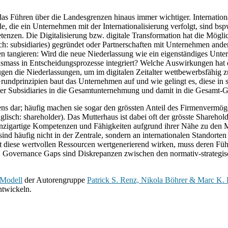
s Führen über die Landesgrenzen hinaus immer wichtiger. Internationa
le, die ein Unternehmen mit der Internationalisierung verfolgt, sind 
nzen. Die Digitalisierung bzw. digitale Transformation hat die Möglich
ch: subsidiaries) gegründet oder Partnerschaften mit Unternehmen and
gen tangieren: Wird die neue Niederlassung wie ein eigenständiges Unt
ass in Entscheidungsprozesse integriert? Welche Auswirkungen hat di
fügen die Niederlassungen, um im digitalen Zeitalter wettbewerbsfäh
ndprinzipien baut das Unternehmen auf und wie gelingt es, diese in sä
er Subsidiaries in die Gesamtunternehmung und damit in die Gesamt-G
ens dar; häufig machen sie sogar den grössten Anteil des Firmenvermöge
lisch: shareholder). Das Mutterhaus ist dabei oft der grösste Shareho
inzigartige Kompetenzen und Fähigkeiten aufgrund ihrer Nähe zu den M
nd häufig nicht in der Zentrale, sondern an internationalen Standorten 
 diese wertvollen Ressourcen wertgenerierend wirken, muss deren Füh
 Governance Gaps sind Diskrepanzen zwischen den normativ-strategi
 Modell
der Autorengruppe
Patrick S. Renz, Nikola Böhrer & Marc K. 
ntwickeln.